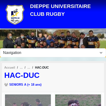
Panneau de gestion des cookies
DIEPPE UNIVERSITAIRE
CLUB RUGBY
Accueil
HAC-DUC
HAC-DUC
SENIORS A (+ 18 ans)