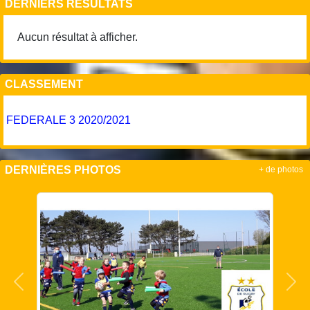
DERNIERS RÉSULTATS
Aucun résultat à afficher.
CLASSEMENT
FEDERALE 3 2020/2021
DERNIÈRES PHOTOS
+ de photos
Précedent
Sui