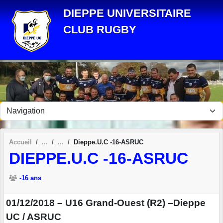
Panneau de gestion des cookies
DIEPPE UNIVERSITAIRE
CLUB RUGBY
Accueil
Dieppe.U.C -16-ASRUC
DIEPPE.U.C -16-ASRUC
-16 ans
01/12/2018 – U16 Grand-Ouest (R2) –Dieppe
UC / ASRUC