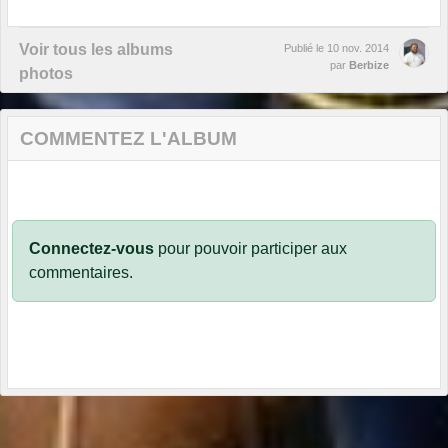
Voir tous les albums
Publié le
10 nov. 2014
par
Berbize
photos
COMMENTEZ L'ALBUM
Connectez-vous
pour pouvoir participer aux
commentaires.