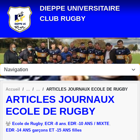
Panneau de gestion des cookies
DIEPPE UNIVERSITAIRE
CLUB RUGBY
Accueil
ARTICLES JOURNAUX ECOLE DE RUGBY
ARTICLES JOURNAUX
ECOLE DE RUGBY
Ecole de Rugby
ECR -8 ans
EDR -10 ANS / MIXTE
EDR -14 ANS garçons ET -15 ANS filles