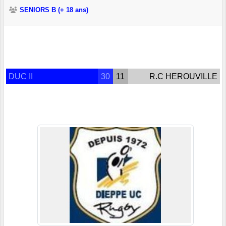
SENIORS B (+ 18 ans)
DUC II
30
11
R.C HEROUVILLE