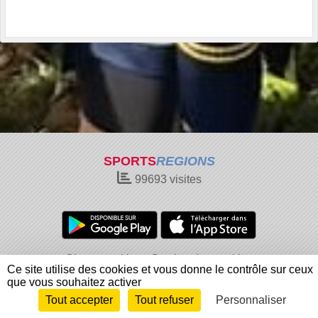
SPORTS
REGIONS
99693
visites
Charte cookies
Gestion des cookies
Ce site utilise des cookies et vous donne le contrôle sur ceux
Informations légales
Signaler un contenu inapproprié
que vous souhaitez activer
Tout accepter
Tout refuser
Personnaliser
Envie de participer ?
Connexion