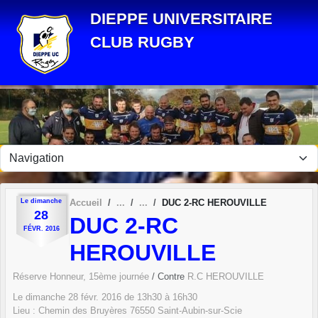
Panneau de gestion des cookies
DIEPPE UNIVERSITAIRE
CLUB RUGBY
Le
dimanche
Accueil
DUC 2-RC HEROUVILLE
28
DUC 2-RC
FÉVR.
2016
HEROUVILLE
Réserve Honneur, 15ème journée
/ Contre
R.C HEROUVILLE
Le
dimanche
28
févr.
2016
de 13h30 à 16h30
Lieu :
Chemin des Bruyères
76550
Saint-Aubin-sur-Scie